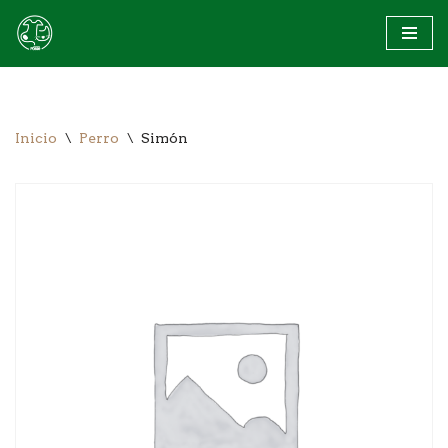
Saltar
al
contenido
Inicio
\
Perro
\
Simón