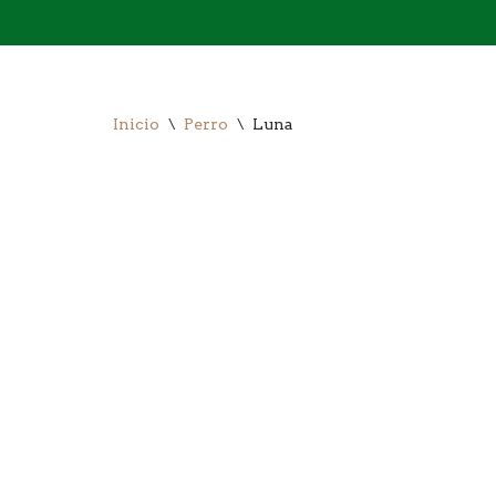
Saltar
al
contenido
Inicio
\
Perro
\
Luna