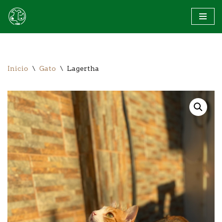
Saltar
al
contenido
Inicio
\
Gato
\
Lagertha