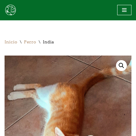
Saltar
al
contenido
Inicio
\
Perro
\
India