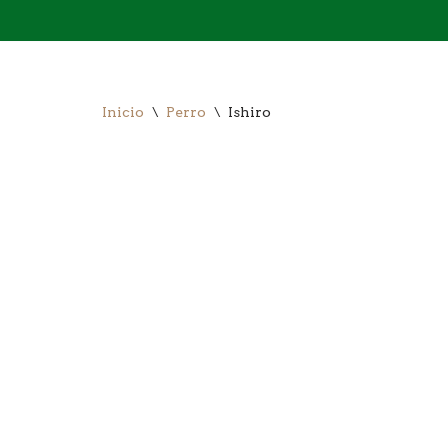
Saltar
al
contenido
Inicio
\
Perro
\
Ishiro