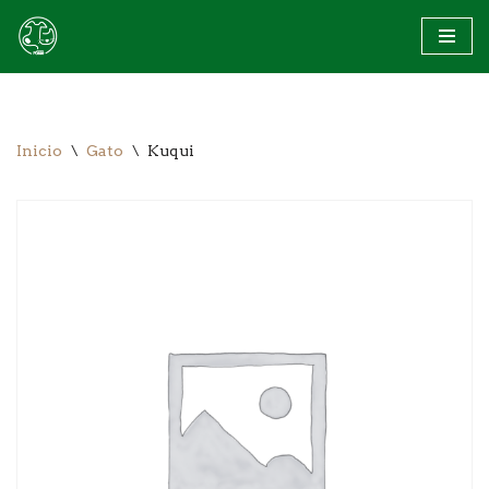
Saltar
al
contenido
Inicio
\
Gato
\
Kuqui